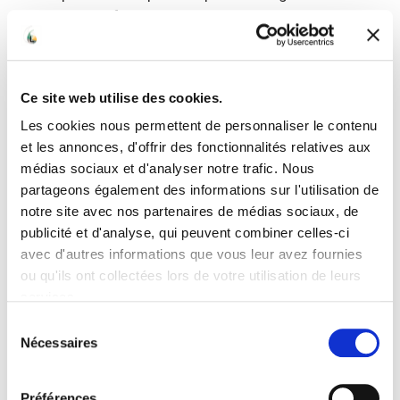
dépenser un fortune pour obtenir un site internet et
en plus tu n’es même pas autonome pour apporter
des modifications. Tu verras que la formation va
deconstruire tous ces préjugés.
Ce site web utilise des cookies.
S'inscrire
Les cookies nous permettent de personnaliser le contenu
et les annonces, d'offrir des fonctionnalités relatives aux
médias sociaux et d'analyser notre trafic. Nous
Après la formation
partageons également des informations sur l'utilisation de
notre site avec nos partenaires de médias sociaux, de
Pendant la formation, tu vas apprendre à maîtriser les
publicité et d'analyse, qui peuvent combiner celles-ci
outils et techniques essentiels pour créer et gérer
avec d'autres informations que vous leur avez fournies
ton site internet de manière efficace et autonome. Tu
ou qu'ils ont collectées lors de votre utilisation de leurs
découvriras comment créer du contenu, optimiser le
services.
référencement de ton site web, comme le sécuriser,
Sélection
analyser tes performances et adapter ta stratégie en
Nécessaires
du
fonction des résultats. Grâce à ces nouvelles
consentement
compétences, ton activité va se transformer : tu
Préférences