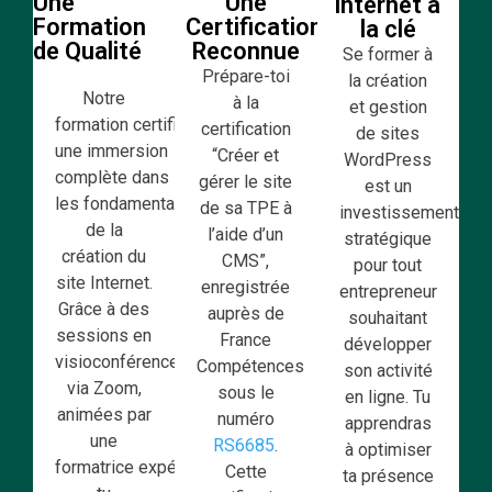
Une
Une
internet à
Formation
Certification
la clé
de Qualité
Reconnue
Se former à
Prépare-toi
la création
Notre
à la
et gestion
formation certifiante offre
certification
de sites
une immersion
“Créer et
WordPress
complète dans
gérer le site
est un
les fondamentaux
de sa TPE à
investissement
de la
l’aide d’un
stratégique
création du
CMS”,
pour tout
site Internet.
enregistrée
entrepreneur
Grâce à des
auprès de
souhaitant
sessions en
France
développer
visioconférence
Compétences
son activité
via Zoom,
sous le
en ligne. Tu
animées par
numéro
apprendras
une
RS6685
.
à optimiser
formatrice expérimentée,
Cette
ta présence