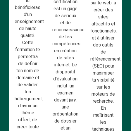
tu
certification
sur le web, à
bénéficieras
est un gage
créer des
d’un
de sérieux
sites
enseignement
et de
attractifs et
de haute
reconnaissance
fonctionnels,
qualité.
de tes
et à utiliser
Cette
compétences
des outils
formation te
en création
de
permettra
de sites
référencement
de définir
internet. Le
(SEO) pour
ton nom de
dispositif
maximiser
domaine et
d’évaluation
ta visibilité
de valider
inclut un
sur les
ton
examen
moteurs de
hébergement,
devant jury,
recherche.
d’avoir un
une
En
thème
présentation
maîtrisant
offert, de
de dossier
les
créer toute
et un
techniques