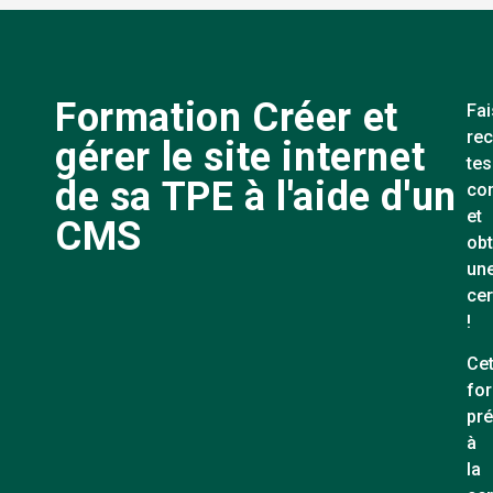
Formation Créer et
Fai
rec
gérer le site internet
tes
de sa TPE à l'aide d'un
co
et
CMS
obt
un
cer
!
Cet
fo
pr
à
la