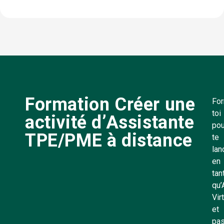
Formation Créer une
Fo
toi
activité d’Assistante
pou
TPE/PME à distance
te
lan
en
tan
qu’
Vir
et
pa