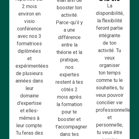
élan afin de
La
2 mois
booster ton
disponibilité,
environ en
activité.
la flexibilité
visio
Parce-qu’il y
feront partie
conférence
a une
intégrante
avec nos 3
différence
de ton
formatrices
entre la
activité. Tu
diplômées
théorie et la
veux
et
pratique,
organiser
expérimentées
nos
ton temps
de plusieurs
expertes
comme tu le
années dans
restent à tes
souhaites, tu
leur
côtés 2
veux pouvoir
domaine
mois après
concilier vie
d’expertise
la formation
professionnelle
et elles-
pour te
et
mêmes à
booster et
personnelle,
leur compte.
t’accompagner
tu veux être
Tu feras des
dans tes