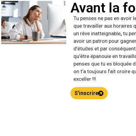
Avant la f
Tu penses ne pas en avoir 
que travailler aux horaires 
un rêve inatteignable
,
tu pen
avoir un patron pour gagner 
d’études et par conséquent
qu’être épanouie en travailla
penses que tu es bloquée da
on t’a toujours fait croire q
exceller !!!
S'inscrire