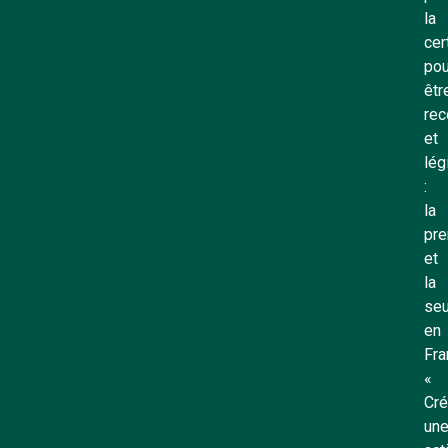
la
cer
pou
êtr
rec
et
lég
:
la
pre
et
la
seu
en
Fra
«
Cré
un