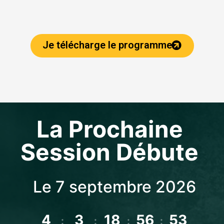
Je télécharge le programme
La Prochaine
Session Débute
Le 7 septembre 2026
4
3
18
56
51
:
:
:
: