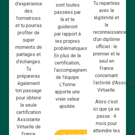
Tu repartiras
d’expérience
sont toutes
avec la
des
passées par
légitimité et
formatrices
là et te
la
et tu pourras
guideront
reconnaissance
profiter de
par rapport à
d’un diplôme
super
tes propres
officiel : le
moments de
problématiques.
premier et le
partages et
En plus de la
seul en
d’échanges.
certification,
France
Tu
l’accompagnement
concernant
prépareras
de l’équipe
l’activité
d’Assistan
également
L’forme
Virtuelle.
ton passage
apporte une
pour obtenir
vraie valeur
Alors c’est
la seule
ajoutée.
ici que ça se
certification
passe : 4
Assistante
mois pour
Virtuelle de
atteindre tes
France
Je réserve