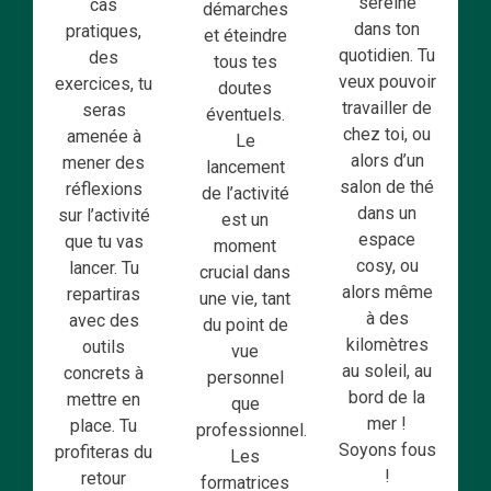
sereine
cas
démarches
dans ton
pratiques,
et éteindre
quotidien. Tu
des
tous tes
veux pouvoir
exercices, tu
doutes
travailler de
seras
éventuels.
chez toi, ou
amenée à
Le
alors d’un
mener des
lancement
salon de thé
réflexions
de l’activité
dans un
sur l’activité
est un
espace
que tu vas
moment
cosy, ou
lancer. Tu
crucial dans
alors même
repartiras
une vie, tant
à des
avec des
du point de
kilomètres
outils
vue
au soleil, au
concrets à
personnel
bord de la
mettre en
que
mer !
place. Tu
professionnel.
Soyons fous
profiteras du
Les
!
retour
formatrices