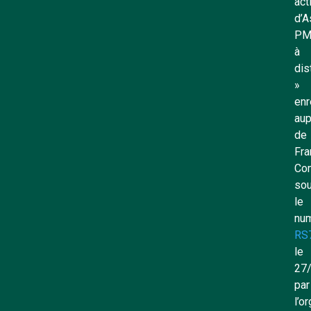
act
d’A
PM
à
dis
»
enr
aup
de
Fra
Co
so
le
nu
RS
le
27
par
l’o