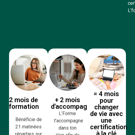
cer
L’f
= 4 mois
2 mois de
+ 2 mois
pour
formation
d'accompagnement
changer
de vie avec
L’Forme
Bénéficie de
une
t’accompagne
certification
21 matinées
dans ton
à la clé
réparties sur