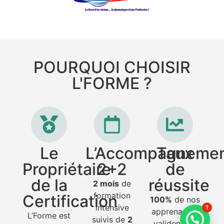
POURQUOI CHOISIR
L'FORME ?
Le
L’Accompagneme
Taux
Propriétaire
2+2
de
de la
réussite
2 mois
de
formation
Certification
100%
de nos
intensive
1
apprenantes
L’Forme est
suivis de
2
valident les