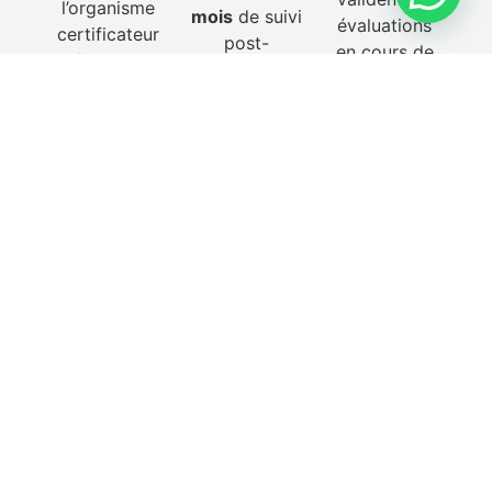
l’organisme
mois
de suivi
évaluations
certificateur
post-
en cours de
unique
de la
formation
formation.
certification
pour
RS7414
.
sécuriser
votre
lancement.
CERTIFICATION
La formation vous
RS7414
donne accès à :
Formation
73h de cours
Assistante
en VISIO
Virtuelle
DIRECT
(Vrais