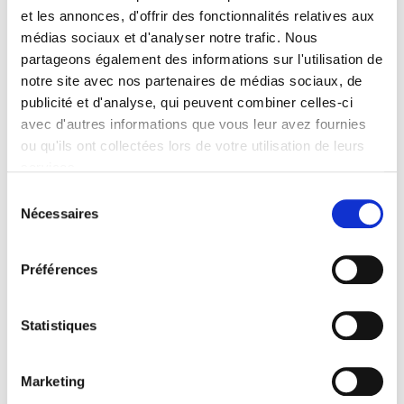
et les annonces, d'offrir des fonctionnalités relatives aux
La gestion et la prise en charge des
médias sociaux et d'analyser notre trafic. Nous
inscriptions et préinscriptions aux
partageons également des informations sur l'utilisation de
formations
notre site avec nos partenaires de médias sociaux, de
publicité et d'analyse, qui peuvent combiner celles-ci
avec d'autres informations que vous leur avez fournies
Qui a accès à vos
ou qu'ils ont collectées lors de votre utilisation de leurs
services.
données
Sélection
personnelles ?
Nécessaires
du
consentement
Le personnel strictement habilité de
Préférences
L’Forme
Les sous-traitants et prestataires de
Statistiques
L’Forme qui traitent des données au nom et
pour son compte
Marketing