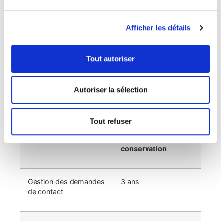
Combien de temps
Afficher les détails
conservons-nous vos
données ?
Tout autoriser
L’Forme conserve vos données pendant la durée
nécessaire à l’accomplissement des finalités
Autoriser la sélection
susmentionnées ou pour lui permettre de
répondre à ses obligations légales.
Tout refuser
Finalité
Durée de
conservation
Gestion des demandes
3 ans
de contact