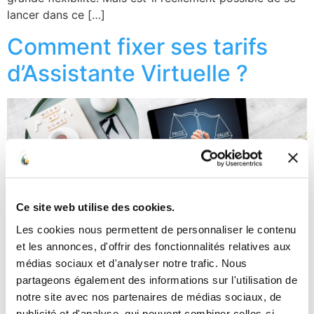
lancer dans ce […]
Comment fixer ses tarifs
d’Assistante Virtuelle ?
Fixer ses tarifs en tant qu’Assistante Virtuelle peut
Ce site web utilise des cookies.
sembler intimidant lorsqu’on débute. Pourtant, avec une
méthode structurée et quelques réflexes simples, tu
Les cookies nous permettent de personnaliser le contenu
pourras établir des prix justes et compétitifs, tout en
et les annonces, d'offrir des fonctionnalités relatives aux
assurant la rentabilité de ton activité. Dans cet article,
médias sociaux et d'analyser notre trafic. Nous
nous allons explorer : Prête à clarifier tes tarifs et
partageons également des informations sur l'utilisation de
valoriser ton expertise ? Suis le guide ! […]
notre site avec nos partenaires de médias sociaux, de
publicité et d'analyse, qui peuvent combiner celles-ci