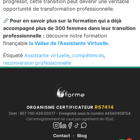
progressif, cette transition peut devenir une véritable
opportunité de transformation professionnelle.
Pour en savoir plus sur la formation qui a déjà
accompagné plus de 300 femmes dans leur transition
professionnelle :
découvre notre formation
finançable
la Valise de l’Assistante Virtuelle
.
Étiqueté
Assistante virtuelle
,
compétences
,
reconversion professionnelle
RS7414
ORGANISME CERTIFICATEUR
Siret :
907 700 439 00017
- Enregistré sous le numéro 44540408154.
Cet enregistrement ne vaut pas agrément de l’Etat.
Contact
•
Blog