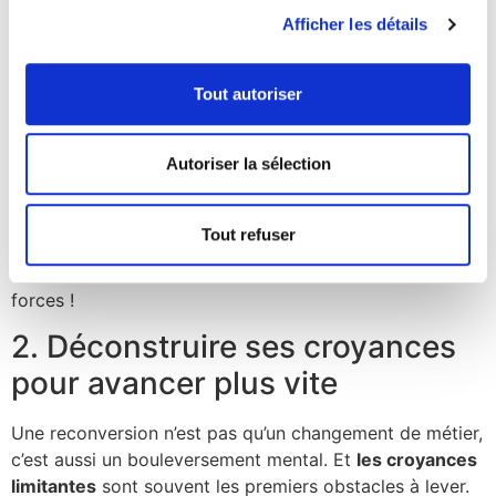
Mieux se comprendre
: Identifier les tâches qui
Afficher les détails
génèrent de l’énergie, et celles qui en consomment.
Croiser avec les missions du métier
: Se
renseigner sur les services proposés par les AV
Tout autoriser
pour voir les affinités. Découvre notre liste
ici
.
Se tester
: Réaliser
notre quiz
pour savoir si tu es
Autoriser la sélection
faite pour être assistante virtuelle.
Ce travail d’introspection est souvent sous-estimé, mais
il permet de poser des choix professionnels plus
Tout refuser
cohérents. Une reconversion réussie commence par une
meilleure connaissance de soi, de ses besoins et de ses
forces !
2. Déconstruire ses croyances
pour avancer plus vite
Une reconversion n’est pas qu’un changement de métier,
c’est aussi un bouleversement mental. Et
les croyances
limitantes
sont souvent les premiers obstacles à lever.