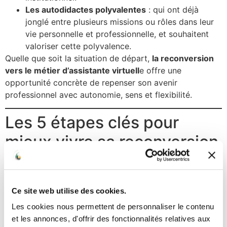
Les autodidactes polyvalentes
: qui ont déjà
jonglé entre plusieurs missions ou rôles dans leur
vie personnelle et professionnelle, et souhaitent
valoriser cette polyvalence.
Quelle que soit la situation de départ,
la reconversion
vers le métier d’assistante virtuell
e offre une
opportunité concrète de repenser son avenir
professionnel avec autonomie, sens et flexibilité.
Les 5 étapes clés pour
mieux vivre sa reconversion
en tant qu’assistante
virtuelle
Ce site web utilise des cookies.
Se reconvertir ne se résume pas à lancer son
Les cookies nous permettent de personnaliser le contenu
entreprise.
C’est un changement de vie, qui nécessite
et les annonces, d'offrir des fonctionnalités relatives aux