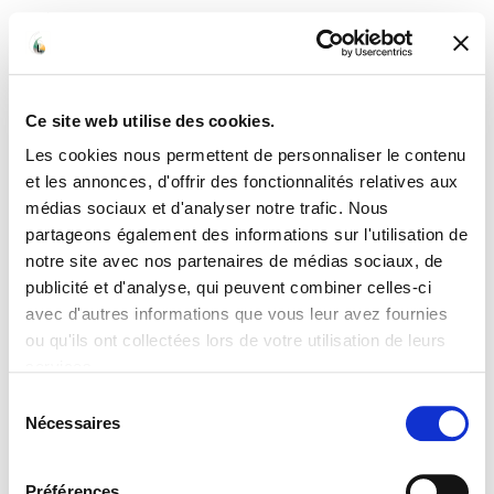
☰
Étiquette :
zapier
Ce site web utilise des cookies.
Les cookies nous permettent de personnaliser le contenu
5 exemples
et les annonces, d'offrir des fonctionnalités relatives aux
d’automatisation à créer sur
médias sociaux et d'analyser notre trafic. Nous
partageons également des informations sur l'utilisation de
Zapier ou Make pour les
notre site avec nos partenaires de médias sociaux, de
publicité et d'analyse, qui peuvent combiner celles-ci
entreprises
avec d'autres informations que vous leur avez fournies
ou qu'ils ont collectées lors de votre utilisation de leurs
Automatiser les tâches répétitives et chronophages est
services.
une excellente manière d’optimiser la gestion de son
Sélection
entreprise, de gagner du temps et de réduire les marges
Nécessaires
du
d’erreur. Dans cet article, nous te proposons 5 exemples
consentement
d’automatisation à créer sur Zapier ou Make proposés
par les Assistantes Virtuelles aux entreprises. Zapier et
Préférences