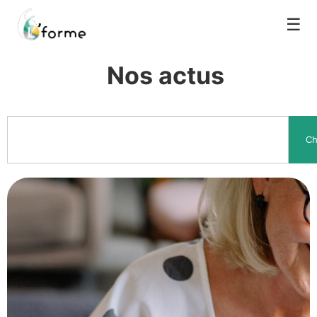
☰
Nos actus
Ch