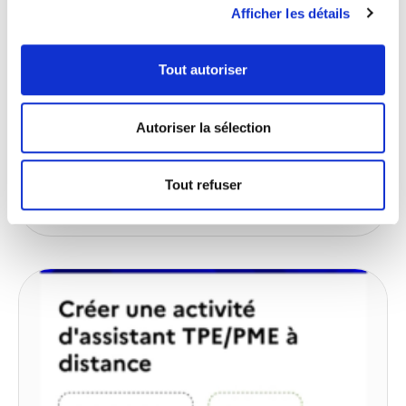
certification, formation,
Afficher les détails
débouchés
18 décembre 2025
Aucun commentaire
Tout autoriser
Le métier d’Assistante à distance, plus connu
sous le nom d’Assistante Virtuelle, d’Assistante
Autoriser la sélection
digitale, connaît depuis plusieurs années une
forte évolution. De plus en plus
Tout refuser
lire plus