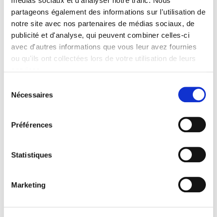
médias sociaux et d'analyser notre trafic. Nous
partageons également des informations sur l'utilisation de
notre site avec nos partenaires de médias sociaux, de
lire plus
publicité et d'analyse, qui peuvent combiner celles-ci
avec d'autres informations que vous leur avez fournies
ou qu'ils ont collectées lors de votre utilisation de leurs
services.
Sélection
Nécessaires
du
consentement
Préférences
Statistiques
Marketing
« Créer une activité d’assistant
TPE/PME à distance » :