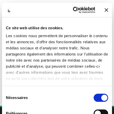
☰
Étiquette :
Instagram
Ce site web utilise des cookies.
Les cookies nous permettent de personnaliser le contenu
Comment créer sa stratégie
et les annonces, d'offrir des fonctionnalités relatives aux
Instagram en 2025 ?
médias sociaux et d'analyser notre trafic. Nous
partageons également des informations sur l'utilisation de
notre site avec nos partenaires de médias sociaux, de
Tu veux créer une stratégie de contenus intégral
publicité et d'analyse, qui peuvent combiner celles-ci
Instagram pour développer ton activité, mais tu ne sais
avec d'autres informations que vous leur avez fournies
pas par où commencer ? Cet article est là pour t’aider à
ou qu'ils ont collectées lors de votre utilisation de leurs
poser les bases d’une stratégie Instagram efficace,
services.
même si tu débutes. On t’explique comment structurer
Sélection
ton contenu, alterner les bons formats, et créer un
Nécessaires
du
calendrier éditorial simple… que tu pourras […]
consentement
Préférences