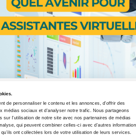
leverse les métiers administratifs, et l’assistanat virtuel ne f
’IA est loin d’être un ennemi : c’est un outil puissant pour 
okies.
point sur la place de l’IA dans […]
t de personnaliser le contenu et les annonces, d'offrir des
aux médias sociaux et d'analyser notre trafic. Nous partageons
 sur l'utilisation de notre site avec nos partenaires de médias
'analyse, qui peuvent combiner celles-ci avec d'autres informatio
Siret :
907 700 439 00017
- Enregistré sous le numéro
qu'ils ont collectées lors de votre utilisation de leurs services.