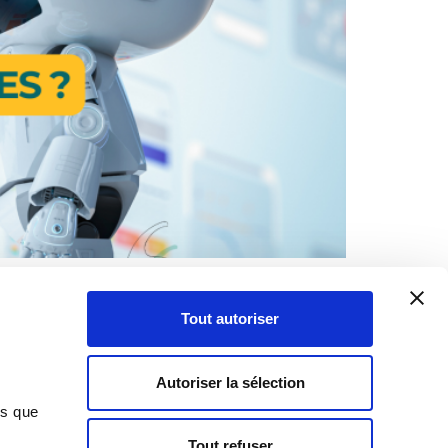
ait pas exception. Si certaines Assistantes
renforcer leurs compétences et optimiser leurs
Tout autoriser
Autoriser la sélection
ns que
Tout refuser
Contact
•
Blog