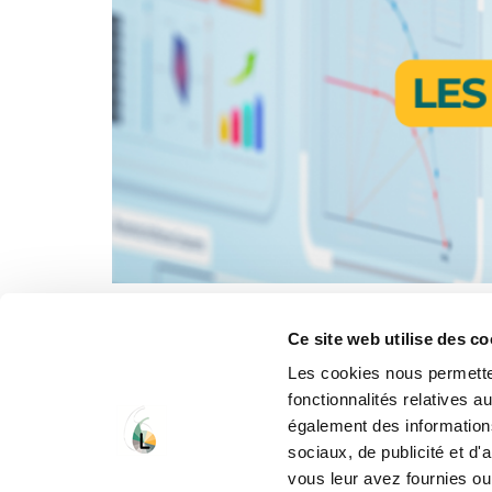
L’arrivée de l’intelligence artificielle (IA) bou
Virtuelles peuvent craindre pour leur avenir, l
Ce site web utilise des co
prestations. Dans cet article, nous faisons le 
Les cookies nous permetten
fonctionnalités relatives 
également des informations
sociaux, de publicité et d
vous leur avez fournies ou 