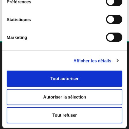
Préférences
Statistiques
Marketing
Afficher les détails
RS7414
ORGANISME CERTIFICATEUR
Tout autoriser
Siret :
907 700 439 00017
- Enregistré sous le numéro 44540408154.
Cet enregistrement ne vaut pas agrément de l’Etat.
Autoriser la sélection
Contact
•
Blog
CGV
|
Mentions Légales
|
Confidentialité
|
Cookies
Tout refuser
© 2025 L'Forme