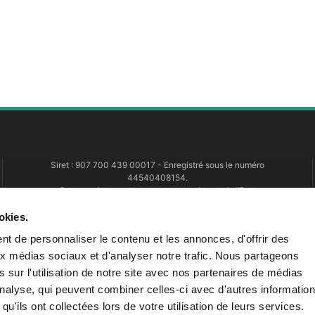
Siret :
907 700 439 00017
- Enregistré sous le numéro
44540408154.
Cet enregistrement ne vaut pas agrément de l’Etat.
okies.
t de personnaliser le contenu et les annonces, d'offrir des
aux médias sociaux et d'analyser notre trafic. Nous partageons
 sur l'utilisation de notre site avec nos partenaires de médias
'analyse, qui peuvent combiner celles-ci avec d'autres informatio
qu'ils ont collectées lors de votre utilisation de leurs services.