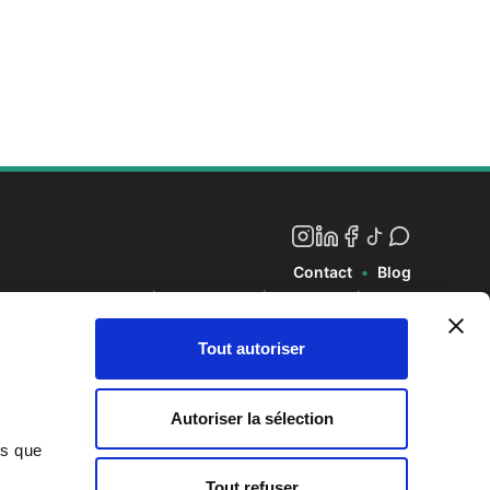
Contact
•
Blog
CGV
|
Mentions Légales
|
Confidentialité
|
Cookies
© 2025 L'Forme
Tout autoriser
Autoriser la sélection
ns que
Tout refuser