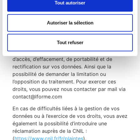
conservées pendant la durée de notre relation
Tout autoriser
contractuelle et peuvent être archivées
conformément aux délais légaux et
Autoriser la sélection
réglementaires applicables ou afin de résoudre
tout éventuel contentieux.
Tout refuser
En vertu du Règlement sur la Protection des
Données (RGPD), vous disposez d’un droit
d’accès, d’effacement, de portabilité et de
rectification sur vos données. Ainsi que la
possibilité de demander la limitation ou
l’opposition du traitement. Pour exercer ces
droits, vous pouvez nous contacter par mail via
contact@lforme.com
En cas de difficultés liées à la gestion de vos
données ou à l’exercice de vos droits, vous avez
également la possibilité d’introduire une
réclamation auprès de la CNIL :
(
https://www.cnil.fr/fr/plaintes
).