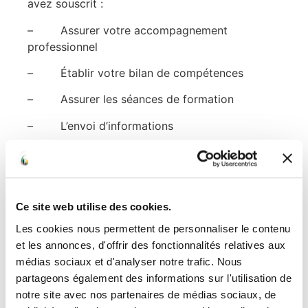
avez souscrit :
– Assurer votre accompagnement
professionnel
– Établir votre bilan de compétences
– Assurer les séances de formation
– L’envoi d’informations
– Gérer les paiements et la facturation
Ces traitements de données reposent sur les
bases légales suivantes : l’exécution du contrat,
Ce site web utilise des cookies.
nos intérêts légitimes, votre consentement et/ou
une obligation légale ou réglementaire.
Les cookies nous permettent de personnaliser le contenu
et les annonces, d'offrir des fonctionnalités relatives aux
Nous faisons en sorte de ne collecter que les
médias sociaux et d'analyser notre trafic. Nous
informations strictement nécessaires à la
partageons également des informations sur l'utilisation de
poursuite des objectifs susmentionnés, cela
notre site avec nos partenaires de médias sociaux, de
concerne donc :