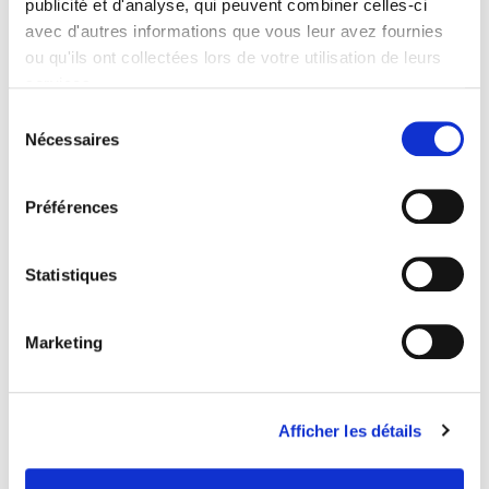
publicité et d'analyse, qui peuvent combiner celles-ci
avec d'autres informations que vous leur avez fournies
– Les données d’identification
ou qu'ils ont collectées lors de votre utilisation de leurs
– Les moyens de paiement
services.
Sélection
– Votre situation personnelle et
Nécessaires
du
professionnelle
consentement
– Les données relatives aux interactions
Préférences
avec vous (compte-rendu d’entretien, mail,
résultats des tests de personnalité…)
Statistiques
– Votre état de santé dans des cas très
limités et uniquement pour vous assurer
l’accessibilité de nos services
Marketing
Seules les personnes habilitées de notre
organisme et nos prestataires sont amenées à
traiter vos données personnelles.
Afficher les détails
De manière générale, vos informations sont