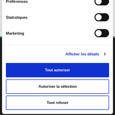
Préférences
Statistiques
Marketing
Afficher les détails
RS7414
ORGANISME CERTIFICATEUR
Tout autoriser
Siret :
907 700 439 00017
- Enregistré sous le numéro 44540408154.
Cet enregistrement ne vaut pas agrément de l’Etat.
Autoriser la sélection
Contact
•
Blog
CGV
|
Mentions Légales
|
Confidentialité
|
Cookies
Tout refuser
© 2025 L'Forme