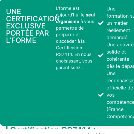
L’forme est
Une
UNE
aujourd’hui le
seul
formation s
CERTIFICATION
organisme
à vous
un métier
EXCLUSIVE
permettre de
réellement
PORTÉE PAR
préparer et
demandé
L’FORME
d’accéder à la
Une activité
Certification
solide et
RS7414. En nous
cohérente
choisissant, vous
dès le dépa
garantissez :
Une
reconnaissa
officielle de
vos
compétenc
(France
Compétenc
Certification RS7414 :