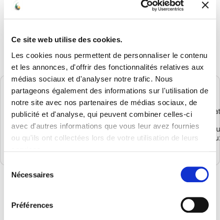
Les détails
Inscrite au
Répertoire Spécifique de France
Compétences
, cette qualification valide les
Ce site web utilise des cookies.
compétences essentielles pour exercer comme
assistant(e) indépendant(e) 100% à distance. Elle est
Les cookies nous permettent de personnaliser le contenu
active depuis
Décembre 2025
.
et les annonces, d'offrir des fonctionnalités relatives aux
médias sociaux et d'analyser notre trafic. Nous
partageons également des informations sur l'utilisation de
Compétences validées avec la
notre site avec nos partenaires de médias sociaux, de
certification
Gestion
Rédaction
Classement
Suivi
Étude
Prospection
Animat
publicité et d'analyse, qui peuvent combiner celles-ci
fiscale
de
virtuel
de
de
et
de
Création
avec d'autres informations que vous leur avez fournies
et
contrats
efficace
projets
marché
fidélisation
résea
de
administrative
pro
clients
et
sociau
ou qu'ils ont collectées lors de votre utilisation de leurs
micro-
offre
entreprise
services.
pro
Sélection
Comment se déroule l’examen ?
Nécessaires
du
consentement
1.
Ce
2.
Dossier
qui
Préférences
Entretien
professionnel
est